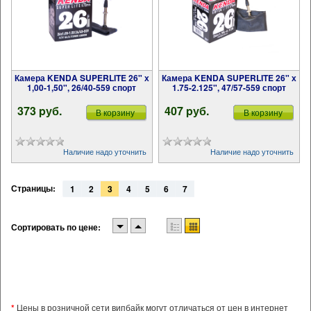
Камера KENDA SUPERLITE 26" х
Камера KENDA SUPERLITE 26" х
1,00-1,50", 26/40-559 спорт
1.75-2.125", 47/57-559 спорт
373 pуб.
407 pуб.
В корзину
В корзину
Наличие надо уточнить
Наличие надо уточнить
Страницы:
1
2
3
4
5
6
7
Сортировать по цене:
*
Цены в розничной сети випбайк могут отличаться от цен в интернет