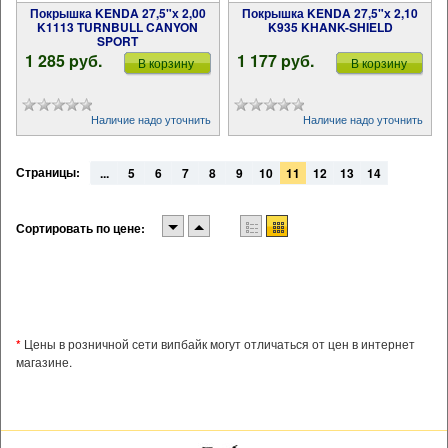
Покрышка KENDA 27,5"х 2,00
Покрышка KENDA 27,5"х 2,10
K1113 TURNBULL CANYON
K935 KHANK-SHIELD
SPORT
1 285 pуб.
1 177 pуб.
В корзину
В корзину
Наличие надо уточнить
Наличие надо уточнить
Страницы:
...
5
6
7
8
9
10
11
12
13
14
Сортировать по цене:
*
Цены в розничной сети випбайк могут отличаться от цен в интернет
магазине.