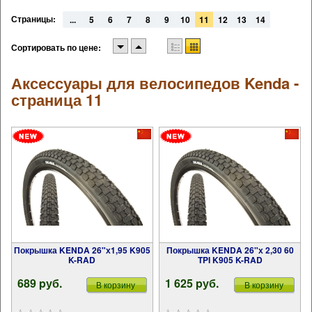
Страницы:
...
5
6
7
8
9
10
11
12
13
14
Сортировать по цене:
Аксессуары для велосипедов Kenda -
страница 11
Покрышка KENDA 26"х1,95 K905
Покрышка KENDA 26"х 2,30 60
K-RAD
TPI K905 K-RAD
689 pуб.
1 625 pуб.
В корзину
В корзину