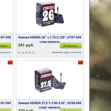
Камера KENDA 26" х 1.75-2.125", 47/57-559
спор ниппель
341 pуб.
рзину
В корзину
уточнить
Наличие надо уточнить
Камера KENDA 27,5ʺх 2.00-2.35ʺ, 52/58-584
спорт ниппель
422 pуб.