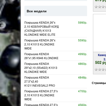
Все модели
Покрышка KENDA 26"х
5990р.
2,10 КЕВЛАРОВЫЙ КОРД
(СКЛАДНАЯ) K1013
KLONDIKE WIDE ELITE
Покрышка KENDA 26"х
5590р.
2,10 K1013 KLONDIKE
WIDE
Покрышка KENDA
4990р.
Камера KENDA SUPERLITE 27,5ʺх 1.95-
26"х1,95 K946 KLONDIKE
2
502 p
Покрышка KENDA
4860р.
29"х2,10 (55х622) K1013
KLONDIKE WIDE
Покрышка KENDA
4848р.
27,5"х2,40
Страницы
K1211NEVEGAL2 PRO
Покрышка KENDA 27,5"х
4700р.
2,10 K1013 KLONDIKE
WIDE
Покрышка KENDA 27,5"х
4560р.