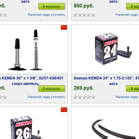
авто
авто
уб.
850 pуб.
В корзину
В ко
Наличие надо уточнить
Наличие надо 
Камера KENDA 24" х 1.75-2.125", 47/57-507
спорт ниппель
авто
уб.
269 pуб.
В корзину
В ко
Наличие надо уточнить
Наличие надо 