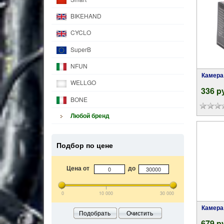
BIKEHAND
CYCLO
SuperB
NFUN
Камера KENDA 26" х 2.125-2.35", 50/60-559
WELLGO
336 p
BONE
Любой бренд
Подбор по цене
Цена от
до
0
10 000
30 000
Камера KENDA 27,5"х2.00-2.4", 48/62-584 с
Подобрать
Очистить
679 p