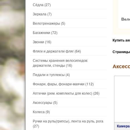
Сёдла
(27)
Зеркала
(7)
Вел
Велотренажеры
(5)
Багажники
(72)
Купить а
Звонки
(16)
Фляги и держатели фляг
(64)
Страницы
Системы хранения велосипедов:
Аксесс
держатели, стенды
(16)
Педали и туплексы
(4)
Фонари, фары, фонари-маячки
(112)
Аптечки (рем. комплекты для колес)
(26)
Аксессуары
(5)
Колеса
(9)
Ручки на руль(грипсы), лента на руль, рога
(27)
Камера KENDA 20" х 2.125-2.35", 55/58-406